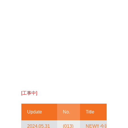
[工事中]
Update
No.
Title
2024.05.31
(013)
NEW!! 今回は初