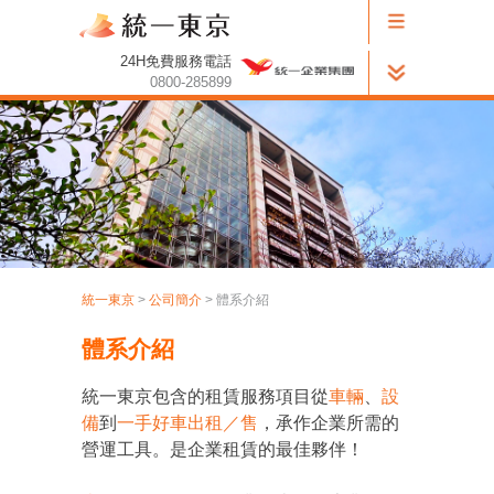
24H免費服務電話
0800-285899
統一東京
>
公司簡介
> 體系介紹
體系介紹
統一東京包含的租賃服務項目從
車輛
、
設
備
到
一手好車出租／售
，承作企業所需的
營運工具。是企業租賃的最佳夥伴！