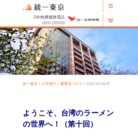
24H免費服務電話
0800-285899
統一東京
>
公司簡介
>
董事長ブログ
> 2024.04.08JP
ようこそ、台湾のラーメン
の世界へ！（第
十
回）