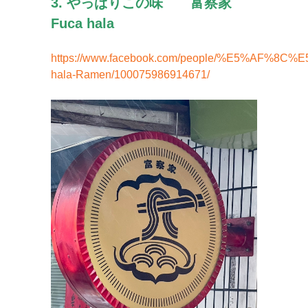
3. やっぱりこの味 富察家
Fuca hala
https://www.facebook.com/people/%E5%AF%8
hala-Ramen/100075986914671/