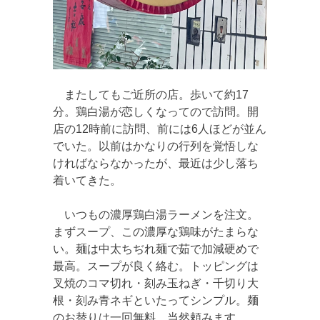
またしてもご近所の店。歩いて約17
分。鶏白湯が恋しくなってので訪問。開
店の12時前に訪問、前には6人ほどが並ん
でいた。以前はかなりの行列を覚悟しな
ければならなかったが、最近は少し落ち
着いてきた。
いつもの濃厚鶏白湯ラーメンを注文。
まずスープ、この濃厚な鶏味がたまらな
い。麺は中太ちぢれ麺で茹で加減硬めで
最高。スープが良く絡む。トッピングは
叉焼のコマ切れ・刻み玉ねぎ・千切り大
根・刻み青ネギといたってシンプル。麺
のお替りは一回無料、当然頼みます。