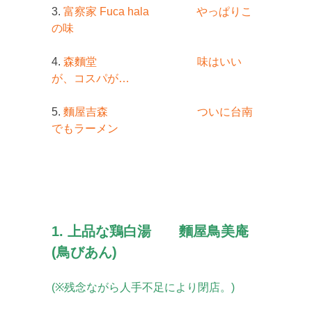
3.
富察家 Fuca hala やっぱりこ
の味
4.
森麵堂 味はいい
が、コスパが…
5.
麵屋吉森 ついに台南
でもラーメン
1. 上品な鶏白湯 麵屋鳥美庵
(鳥びあん)
(※
残念ながら人手不足に
より閉店。)