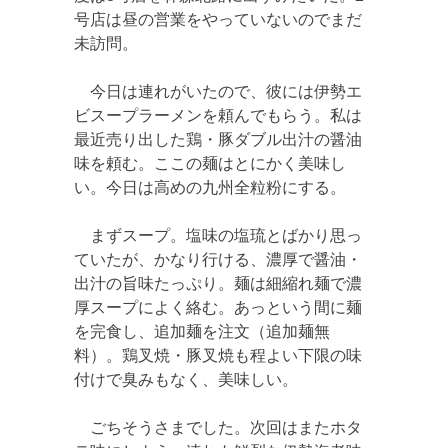
号店は昼の営業をやっていないのでまだ
未訪問。
今日は連れがいたので、彼には伊勢エ
ビスープラーメンを頼んでもらう。私は
最近売り出した鶏・豚ダブル出汁の醤油
味を頼む。ここの麺はとにかく美味し
い。今日は高めの九州全粒粉にする。
まずスープ。塩味の塩琉とばかり思っ
ていたが、かなり行ける、濃厚で醤油・
出汁の旨味たっぷり。麺は細縮れ麺で濃
厚スープによく絡む。あっという間に麺
を完食し、追加麺を注文（追加麺無
料）。鶏叉焼・豚叉焼も程よい下限の味
付けで臭みもなく、美味しい。
ごちそうさまでした。次回はまたホタ