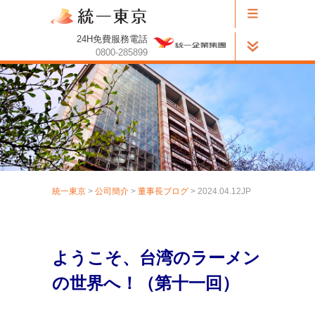
24H免費服務電話
0800-285899
統一東京
>
公司簡介
>
董事長ブログ
> 2024.04.12JP
ようこそ、台湾のラーメン
の世界へ！（第
十一
回）