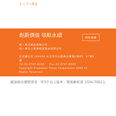
トップへ戻る
創新價值 領航永續
網站地圖
統一東京股份有限公司
統一東京小客車租賃股份有限公司
台北總公司 104489 台北市中山區南京東路2段85、87號8
樓
Tel 02-2747-8188
Fax 02-2747-8020
Copyright President Tokyo Corporation 2006 All
Rights Reserved
建議最佳瀏覽環境：IE9.0 以上版本．螢幕解析度 1024x768以上