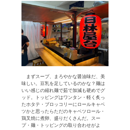
まずスープ、まろやかな醤油味だ、美
味しい。豆乳を足しているのかな？麺は
いい感じの縮れ麺で茹で加減も硬めでグ
ッド。トッピングはワンタン・軽く炙っ
たホタテ・ブロッコリーにロールキャベ
ツかと思ったらただのキャベツロール・
鶏叉焼に煮卵、盛りだくさんだ。スー
プ・麺・トッピングの取り合わせがよ