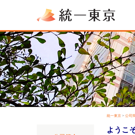
公
統一東京
>
公司
ようこ