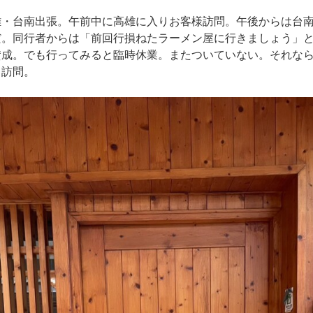
・台南出張。午前中に高雄に入りお客様訪問。午後からは台南
だ。同行者からは「前回行損ねたラーメン屋に行きましょう」
賛成。でも行ってみると臨時休業。またついていない。それな
て訪問。