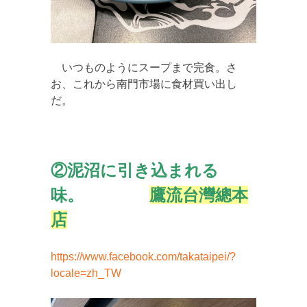
いつものようにスープまで完食。さ
お、これから南門市場に食材買い出し
だ。
②泥沼に引き込まれる
味。
鷹流台灣總本
店
https://www.facebook.com/takataipei/?
locale=zh_TW