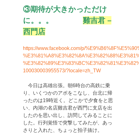
③期待が大きかっただけ
に。。。
雞吉君 –
西門店
https://www.facebook.com/p/%E9%B6%8F%E5%
%E3%81%A8%E3%82%8A%E3%82%88%E3%81%
%E3%82%89%E3%83%BC%E3%82%81%E3%82
100030003955573/?locale=zh_TW
今日は高雄出張。朝6時台の高鉄に乗
り、いくつかのアポをこなし、台北に帰
ったのは19時近く。どこかで夕食をと思
い、内湖の名店雞吉君が西門に支店を出
したのを思い出し、訪問してみることに
した。行列覚悟で突撃してみたが、あっ
さりと入れた、ちょっと拍子抜け。