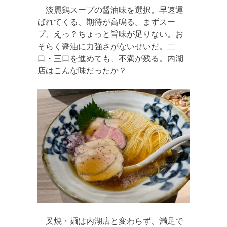
淡麗鶏スープの醤油味を選択。早速運
ばれてくる、期待が高鳴る。まずスー
プ、えっ？ちょっと旨味が足りない。お
そらく醤油に力強さがないせいだ。二
口・三口を進めても、不満が残る。内湖
店はこんな味だったか？
叉焼・麺は内湖店と変わらず、満足で