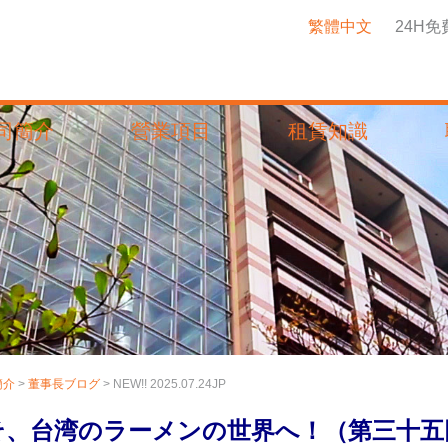
繁體中文
24H
司簡介
營業項目
租賃知識
簡介
>
董事長ブログ
> NEW!! 2025.07.24JP
そ、台湾のラーメンの世界へ！（第三十五