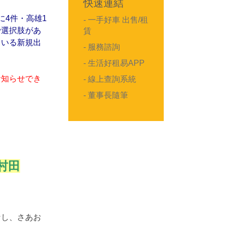
快速連結
に4件・高雄1
- 一手好車 出售/租
で選択肢があ
賃
ている新規出
- 服務諮詢
- 生活好租易APP
お知らせでき
- 線上查詢系統
- 董事長隨筆
村田
し、さあお