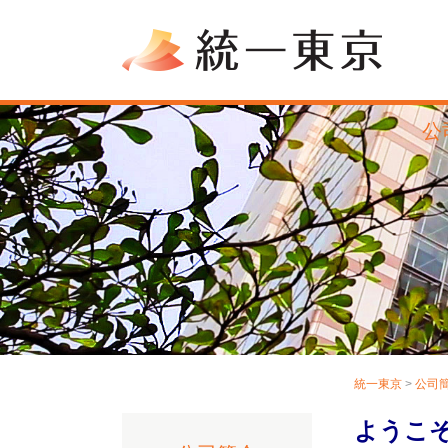
公
統一東京
>
公司
ようこ