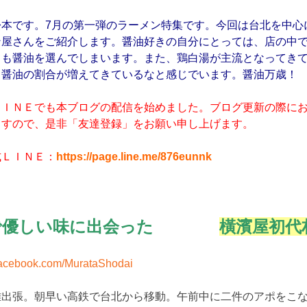
本です。7月の第一弾のラーメン特集です。今回は台北を中心
ン屋さんをご紹介します。醤油好きの自分にとっては、店の中
ても醤油を選んでしまいます。また、鶏白湯が主流となってき
、醤油の割合が増えてきているなと感じでいます。醤油万歳！
ＬＩＮＥでも本ブログの配信を始めました。ブログ更新の際に
ますので、是非「友達登録」をお願い申し上げます。
式ＬＩＮＥ：
https://page.line.me/876eunnk
雄で優しい味に出会った
橫濱屋初代
facebook.com/MurataShodai
出張。朝早い高鉄で台北から移動。午前中に二件のアポをこな