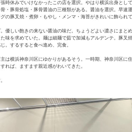
出張時休みでいけなかったこの店を選択。やはり横浜出身とし
豚骨・豚骨処塩・豚骨醤油の三種類がある。醤油を選択。早速
ングの豚叉焼・煮卵・もやし・メンマ・海苔がきれいに飾られ
。優しい飽きの来ない醤油の味だ。ちょうどよい濃さにまと
った味を求めていた。麺は細麺で茹で加減もアルデンテ。豚叉
感じ。するすると食べ進め、完食。
主は横浜神奈川区にゆかりがあるそう。一時期、神奈川区に住
とすれば、ますます親近感がわいてきた。
。