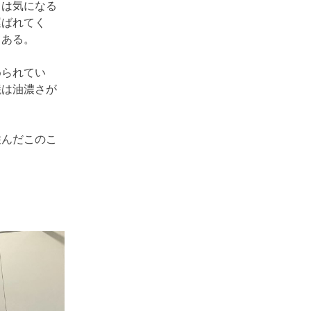
ては気になる
運ばれてく
てある。
められてい
焼は油濃さが
んだこのこ