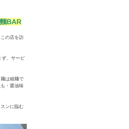
麵BAR
この店を訪
まず、サービ
麺は細麺で
焼も・醤油味
スンに臨む