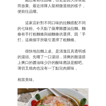
總想著前往品嚐，但老是因大排長龍
而放棄。最近排隊人龍稍微退燒的樣子，
便前往品嚐。
這家店針對不同口味的拉麵搭配不同
的七味粉。今天點了薩摩雞醬油拉麵。麵
條有手打粗麵條與細麵條供選擇。因「手
打」這兩個字所吸引選擇了粗麵條。
很快地拉麵上桌。是清澈且具透明感
的湯頭。先嚐了一口湯頭，清爽的雞湯搭
上爽口的醬油味少許的酸味應該是醋吧。
薄切叉燒肉也沒有一丁點兒肉腥味，
相當美味。