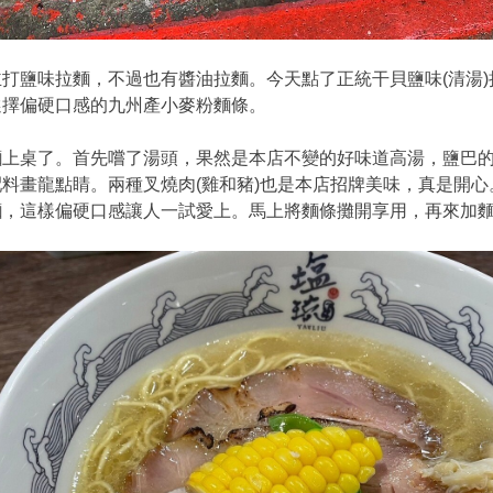
鹽味拉麵，不過也有醬油拉麵。今天點了正統干貝鹽味(清湯)
選擇偏硬口感的九州產小麥粉麵條。
桌了。首先嚐了湯頭，果然是本店不變的好味道高湯，鹽巴的
料畫龍點睛。兩種叉燒肉(雞和豬)也是本店招牌美味，真是開心
麵，這樣偏硬口感讓人一試愛上。馬上將麵條攤開享用，再來加