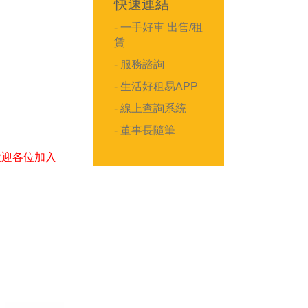
快速連結
- 一手好車 出售/租
賃
- 服務諮詢
- 生活好租易APP
- 線上查詢系統
- 董事長隨筆
歡迎各位加入