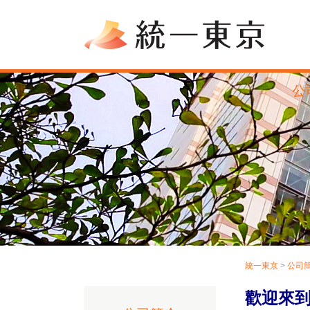
公
統一東京
>
公司
歡迎來