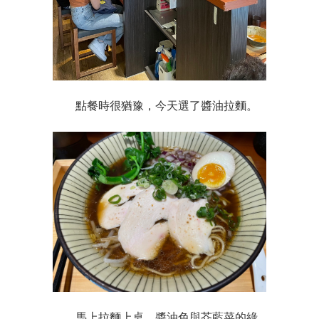
點餐時很猶豫，今天選了醬油拉麵。
馬上拉麵上桌。醬油色與芥藍菜的綠