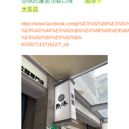
⑤偶然邂逅頂級口味
魚堺 –
大安店
https://www.facebook.com/p/%E3%82%89%E3%
%E9%AD%9A%E5%A0%BA%E6%8B%89%E9%BA
%E9%AD%9A%E5%A0%BA-
61550711371622/?_rdr