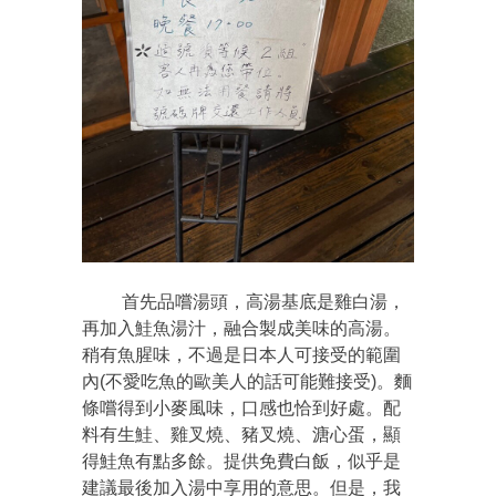
首先品嚐湯頭，高湯基底是雞白湯，
再加入鮭魚湯汁，融合製成美味的高湯。
稍有魚腥味，不過是日本人可接受的範圍
內(不愛吃魚的歐美人的話可能難接受)。麵
條嚐得到小麥風味，口感也恰到好處。配
料有生鮭、雞叉燒、豬叉燒、溏心蛋，顯
得鮭魚有點多餘。提供免費白飯，似乎是
建議最後加入湯中享用的意思。但是，我