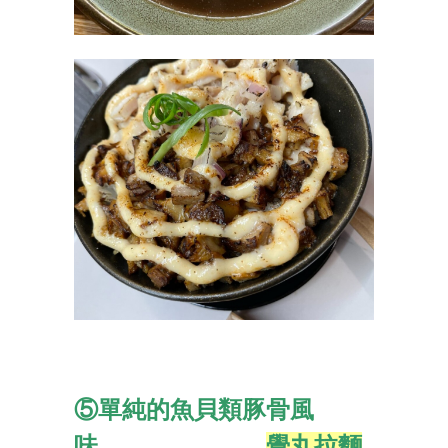
⑤單純的魚貝類豚骨風
味
覺丸拉麵