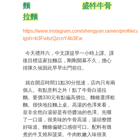
麵
盛牪牛骨
拉麵
https://www.instagram.com/shengyan.ramen/profilec
igsh=b3FwbzQzcnY4b3Ew
今天禮拜六，中文課提早一小時上課。課
後目標這家拉麵店，剛剛開幕不久，擔心
排隊久候因此早早出門前往。
就在開店時間11點30分抵達，店內只有兩
個人。有點意料之外！點了牛骨白湯拉
麵。要價330元有點偏高價位。麵條選擇粗
麵。很快地拉麵上桌。高湯的色澤來看，
並非全然白湯卻是有些醬油的色澤。先嚐
了一口湯，很美味的牛骨高湯，湯頭整體
好味道。麵條偏硬口感很可口。配料有燉
煮的牛叉燒和菠菜。牛肉軟嫩入味很美