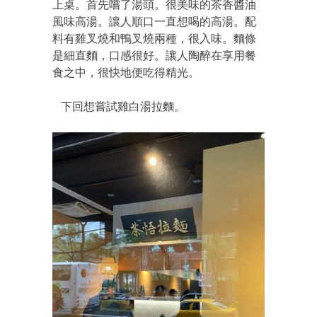
上桌。首先嚐了湯頭。很美味的茶香醬油
風味高湯。讓人順口一直想喝的高湯。配
料有雞叉燒和鴨叉燒兩種，很入味。麵條
是細直麵，口感很好。讓人陶醉在享用餐
食之中，很快地便吃得精光。
下回想嘗試雞白湯拉麵。