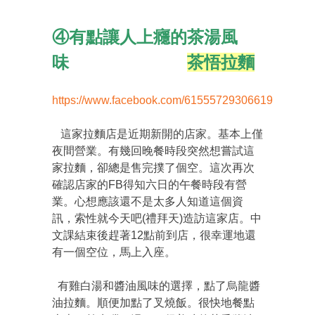
④有點讓人上癮的茶湯風
味
茶悟拉麵
https://www.facebook.com/61555729306619
這家拉麵店是近期新開的店家。基本上僅
夜間營業。有幾回晚餐時段突然想嘗試這
家拉麵，卻總是售完撲了個空。這次再次
確認店家的FB得知六日的午餐時段有營
業。心想應該還不是太多人知道這個資
訊，索性就今天吧(禮拜天)造訪這家店。中
文課結束後趕著12點前到店，很幸運地還
有一個空位，馬上入座。
有雞白湯和醬油風味的選擇，點了烏龍醬
油拉麵。順便加點了叉燒飯。很快地餐點