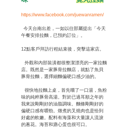
https://www.facebook.com/juewanramen/
今天台南出差，一如以往部屬提出「今天
午餐安排拉麵，已預約訂位」。
12點客戶拜訪行程結束後，突擊這家店。
外觀和內部裝潢都很整潔漂亮的一家拉麵
店。既然是一家豚骨拉麵店，就點了魚貝
豚骨拉麵，選擇細麵偏硬口感少油的。
很快地拉麵上桌，首先嚐了一口湯，魚粉
味的純粹豚骨高湯。對於已過耳順之年的
我來說剛剛好的油脂調味。麵條剛剛好的
偏硬口感有嚼勁。燉煮的叉燒肉也是恰到
好處的軟嫩。配料有海藻和大量讓人流淚
的蔥花。海苔和溏心蛋也很可口。