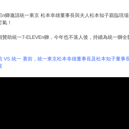
EVEn獅邀請統一東京 松本幸雄董事長與夫人松本知子親臨現
打氣！
贊助統一7-ELEVEn獅，今年也不落人後，持續為統一獅
 中信 VS 統一 賽前，統一東京松本幸雄董事長及松本知子董
賓