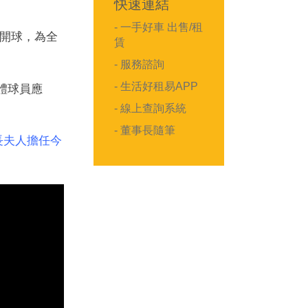
快速連結
- 一手好車 出售/租
場開球，為全
賃
- 服務諮詢
- 生活好租易APP
全體球員應
- 線上查詢系統
- 董事長隨筆
事長夫人擔任今