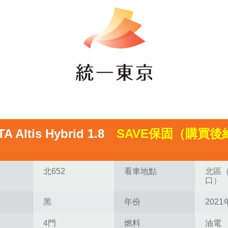
A Altis Hybrid 1.8
SAVE保固（購買後
北652
看車地點
北區
口）
黑
年份
2021
4門
燃料
油電