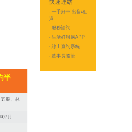
快速連結
- 一手好車 出售/租
賃
- 服務諮詢
- 生活好租易APP
- 線上查詢系統
- 董事長隨筆
約半
（五股、林
年07月