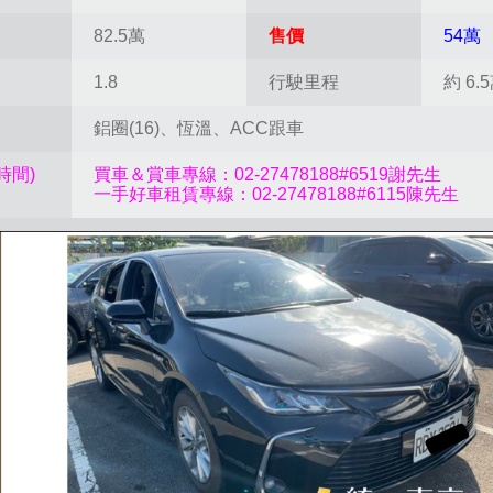
82.5萬
售價
54萬
1.8
行駛里程
約 6.
鋁圈(16)、恆溫、ACC跟車
時間)
買車＆賞車專線：02-27478188#65
一手好車租賃專線：02-27478188#6115陳先生