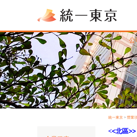
公
統一東京
>
營業
<
<北區>