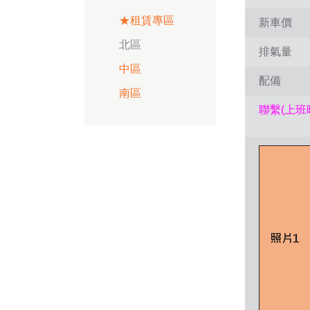
★租賃專區
新車價
北區
排氣量
中區
配備
南區
聯繫(上班