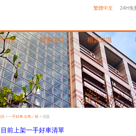
繁體中文
24H
司簡介
營業項目
租賃知識
項目
>
一手好車 出售／租
> 北區
>
目前上架一手好車清單