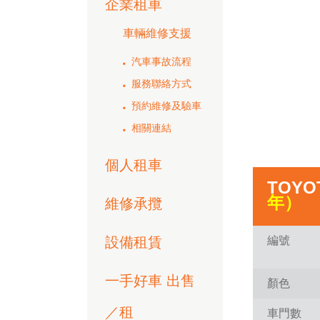
企業租車
車輛維修支援
汽車事故流程
服務聯絡方式
預約維修及驗車
相關連結
個人租車
TOYOT
年）
維修承攬
設備租賃
編號
一手好車 出售
顏色
／租
車門數